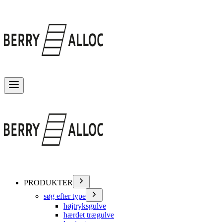
Skift menu
PRODUKTER
søg efter type
højtryksgulve
hærdet trægulve