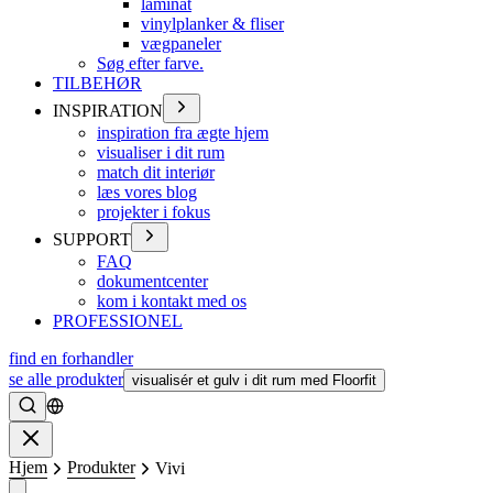
laminat
vinylplanker & fliser
vægpaneler
Søg efter farve.
TILBEHØR
INSPIRATION
inspiration fra ægte hjem
visualiser i dit rum
match dit interiør
læs vores blog
projekter i fokus
SUPPORT
FAQ
dokumentcenter
kom i kontakt med os
PROFESSIONEL
find en forhandler
se alle produkter
visualisér et gulv i dit rum med Floorfit
Søge
Lukke
Hjem
Produkter
Vivi