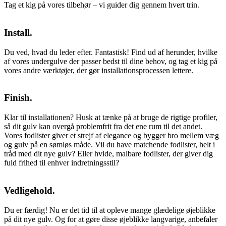
Tag et kig på vores tilbehør – vi guider dig gennem hvert trin.
Install.
Du ved, hvad du leder efter. Fantastisk! Find ud af herunder, hvilke
af vores undergulve der passer bedst til dine behov, og tag et kig på
vores andre værktøjer, der gør installationsprocessen lettere.
Finish.
Klar til installationen? Husk at tænke på at bruge de rigtige profiler,
så dit gulv kan overgå problemfrit fra det ene rum til det andet.
Vores fodlister giver et strejf af elegance og bygger bro mellem væg
og gulv på en sømløs måde. Vil du have matchende fodlister, helt i
tråd med dit nye gulv? Eller hvide, malbare fodlister, der giver dig
fuld frihed til enhver indretningsstil?
Vedligehold.
Du er færdig! Nu er det tid til at opleve mange glædelige øjeblikke
på dit nye gulv. Og for at gøre disse øjeblikke langvarige, anbefaler