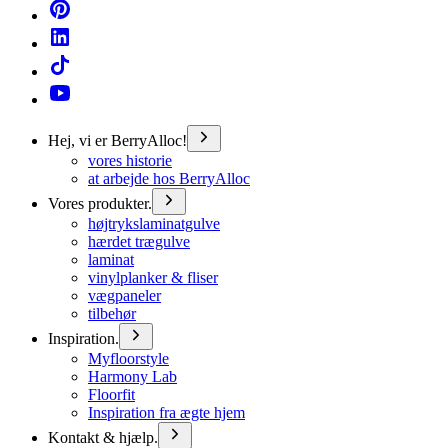
Hej, vi er BerryAlloc!
vores historie
at arbejde hos BerryAlloc
Vores produkter.
højtrykslaminatgulve
hærdet trægulve
laminat
vinylplanker & fliser
vægpaneler
tilbehør
Inspiration.
Myfloorstyle
Harmony Lab
Floorfit
Inspiration fra ægte hjem
Kontakt & hjælp.