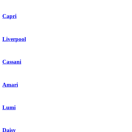
Capri
Liverpool
Cassani
Amari
Lumi
Daisy