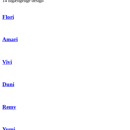
14 tilgængelige design
Flori
Amari
Vivi
Duni
Remy
Yumi