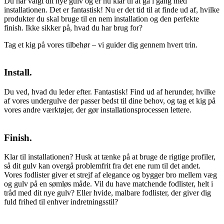
Du har valgt dit nye gulv og er nu klar til at gå i gang med
installationen. Det er fantastisk! Nu er det tid til at finde ud af, hvilke
produkter du skal bruge til en nem installation og den perfekte
finish. Ikke sikker på, hvad du har brug for?
Tag et kig på vores tilbehør – vi guider dig gennem hvert trin.
Install.
Du ved, hvad du leder efter. Fantastisk! Find ud af herunder, hvilke
af vores undergulve der passer bedst til dine behov, og tag et kig på
vores andre værktøjer, der gør installationsprocessen lettere.
Finish.
Klar til installationen? Husk at tænke på at bruge de rigtige profiler,
så dit gulv kan overgå problemfrit fra det ene rum til det andet.
Vores fodlister giver et strejf af elegance og bygger bro mellem væg
og gulv på en sømløs måde. Vil du have matchende fodlister, helt i
tråd med dit nye gulv? Eller hvide, malbare fodlister, der giver dig
fuld frihed til enhver indretningsstil?