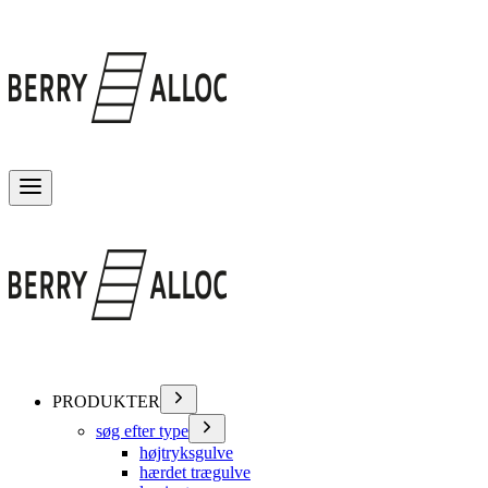
Skift menu
PRODUKTER
søg efter type
højtryksgulve
hærdet trægulve