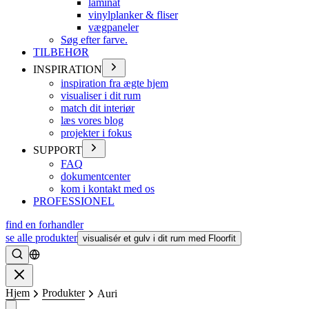
laminat
vinylplanker & fliser
vægpaneler
Søg efter farve.
TILBEHØR
INSPIRATION
inspiration fra ægte hjem
visualiser i dit rum
match dit interiør
læs vores blog
projekter i fokus
SUPPORT
FAQ
dokumentcenter
kom i kontakt med os
PROFESSIONEL
find en forhandler
se alle produkter
visualisér et gulv i dit rum med Floorfit
Søge
Lukke
Hjem
Produkter
Auri