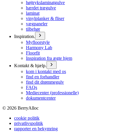
højtrykslaminatgulve
hærdet trægulve
laminat
vinylplanker & fliser
vægpaneler
tilbehør
Inspiration.
Myfloorstyle
Harmony Lab
Floorfit
Inspiration fra ægte hjem
Kontakt & hjælp.
kom i kontakt med os
find en forhandler
find dit drømmegulv
FAQs
Mediecenter (professionelle)
dokumentcenter
©
2026
BerryAlloc
cookie politik
privatlivspolitik
rapporter en bekymring