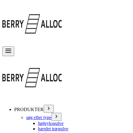
Skift menu
PRODUKTER
søg efter type
højtryksgulve
hærdet trægulve