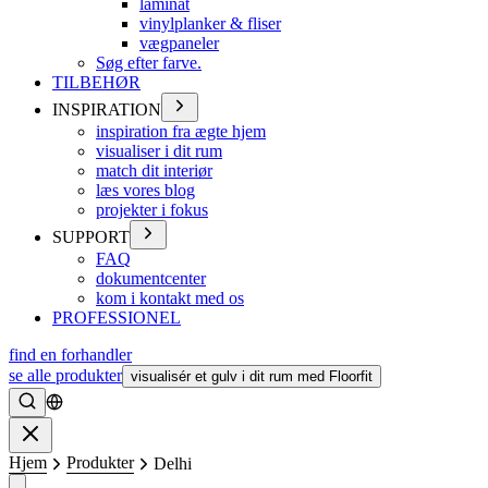
laminat
vinylplanker & fliser
vægpaneler
Søg efter farve.
TILBEHØR
INSPIRATION
inspiration fra ægte hjem
visualiser i dit rum
match dit interiør
læs vores blog
projekter i fokus
SUPPORT
FAQ
dokumentcenter
kom i kontakt med os
PROFESSIONEL
find en forhandler
se alle produkter
visualisér et gulv i dit rum med Floorfit
Søge
Lukke
Hjem
Produkter
Delhi