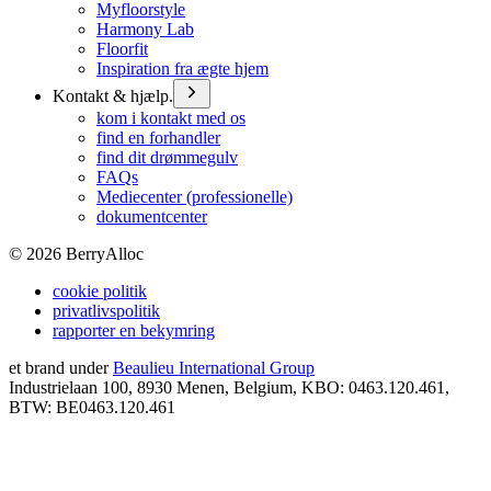
Myfloorstyle
Harmony Lab
Floorfit
Inspiration fra ægte hjem
Kontakt & hjælp.
kom i kontakt med os
find en forhandler
find dit drømmegulv
FAQs
Mediecenter (professionelle)
dokumentcenter
©
2026
BerryAlloc
cookie politik
privatlivspolitik
rapporter en bekymring
et brand under
Beaulieu International Group
Industrielaan 100, 8930 Menen, Belgium, KBO: 0463.120.461,
BTW: BE0463.120.461