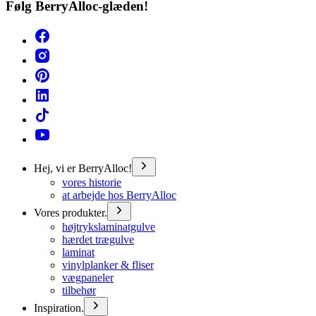
Følg BerryAlloc-glæden!
Hej, vi er BerryAlloc!
vores historie
at arbejde hos BerryAlloc
Vores produkter.
højtrykslaminatgulve
hærdet trægulve
laminat
vinylplanker & fliser
vægpaneler
tilbehør
Inspiration.