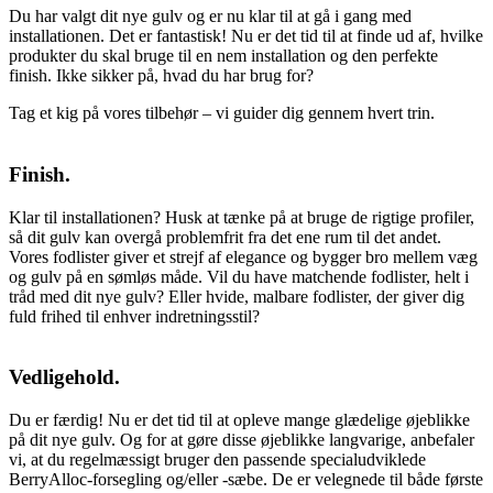
Du har valgt dit nye gulv og er nu klar til at gå i gang med
installationen. Det er fantastisk! Nu er det tid til at finde ud af, hvilke
produkter du skal bruge til en nem installation og den perfekte
finish. Ikke sikker på, hvad du har brug for?
Tag et kig på vores tilbehør – vi guider dig gennem hvert trin.
Finish.
Klar til installationen? Husk at tænke på at bruge de rigtige profiler,
så dit gulv kan overgå problemfrit fra det ene rum til det andet.
Vores fodlister giver et strejf af elegance og bygger bro mellem væg
og gulv på en sømløs måde. Vil du have matchende fodlister, helt i
tråd med dit nye gulv? Eller hvide, malbare fodlister, der giver dig
fuld frihed til enhver indretningsstil?
Vedligehold.
Du er færdig! Nu er det tid til at opleve mange glædelige øjeblikke
på dit nye gulv. Og for at gøre disse øjeblikke langvarige, anbefaler
vi, at du regelmæssigt bruger den passende specialudviklede
BerryAlloc-forsegling og/eller -sæbe. De er velegnede til både første