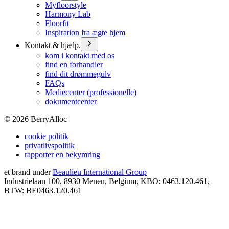
Myfloorstyle
Harmony Lab
Floorfit
Inspiration fra ægte hjem
Kontakt & hjælp.
kom i kontakt med os
find en forhandler
find dit drømmegulv
FAQs
Mediecenter (professionelle)
dokumentcenter
©
2026
BerryAlloc
cookie politik
privatlivspolitik
rapporter en bekymring
et brand under
Beaulieu International Group
Industrielaan 100, 8930 Menen, Belgium, KBO: 0463.120.461,
BTW: BE0463.120.461