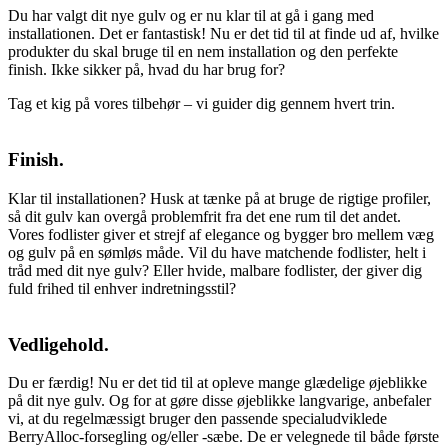
Du har valgt dit nye gulv og er nu klar til at gå i gang med
installationen. Det er fantastisk! Nu er det tid til at finde ud af, hvilke
produkter du skal bruge til en nem installation og den perfekte
finish. Ikke sikker på, hvad du har brug for?
Tag et kig på vores tilbehør – vi guider dig gennem hvert trin.
Finish.
Klar til installationen? Husk at tænke på at bruge de rigtige profiler,
så dit gulv kan overgå problemfrit fra det ene rum til det andet.
Vores fodlister giver et strejf af elegance og bygger bro mellem væg
og gulv på en sømløs måde. Vil du have matchende fodlister, helt i
tråd med dit nye gulv? Eller hvide, malbare fodlister, der giver dig
fuld frihed til enhver indretningsstil?
Vedligehold.
Du er færdig! Nu er det tid til at opleve mange glædelige øjeblikke
på dit nye gulv. Og for at gøre disse øjeblikke langvarige, anbefaler
vi, at du regelmæssigt bruger den passende specialudviklede
BerryAlloc-forsegling og/eller -sæbe. De er velegnede til både første