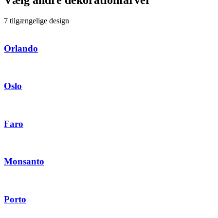
Vælg andre dekorationfarver
7 tilgængelige design
Orlando
Oslo
Faro
Monsanto
Porto