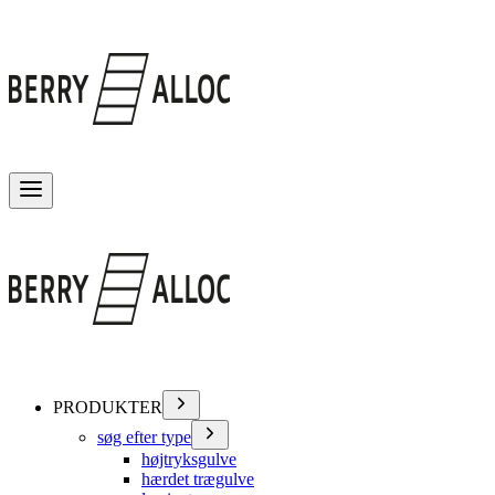
Skift menu
PRODUKTER
søg efter type
højtryksgulve
hærdet trægulve