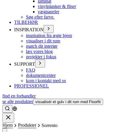
laminat
vinylplanker & fliser
vægpaneler
Søg efter farve.
TILBEHØR
INSPIRATION
inspiration fra ægte hjem
visualiser i dit rum
match dit interiør
læs vores blog
projekter i fokus
SUPPORT
FAQ
dokumentcenter
kom i kontakt med os
PROFESSIONEL
find en forhandler
se alle produkter
visualisér et gulv i dit rum med Floorfit
Søge
Lukke
Hjem
Produkter
Sorrento