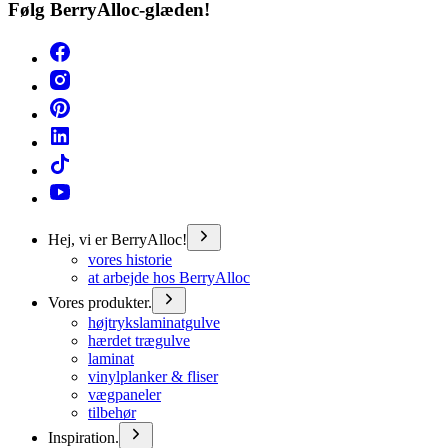
Følg BerryAlloc-glæden!
Hej, vi er BerryAlloc!
vores historie
at arbejde hos BerryAlloc
Vores produkter.
højtrykslaminatgulve
hærdet trægulve
laminat
vinylplanker & fliser
vægpaneler
tilbehør
Inspiration.