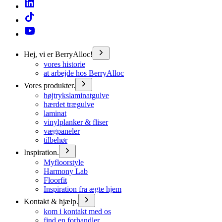
Hej, vi er BerryAlloc!
vores historie
at arbejde hos BerryAlloc
Vores produkter.
højtrykslaminatgulve
hærdet trægulve
laminat
vinylplanker & fliser
vægpaneler
tilbehør
Inspiration.
Myfloorstyle
Harmony Lab
Floorfit
Inspiration fra ægte hjem
Kontakt & hjælp.
kom i kontakt med os
find en forhandler