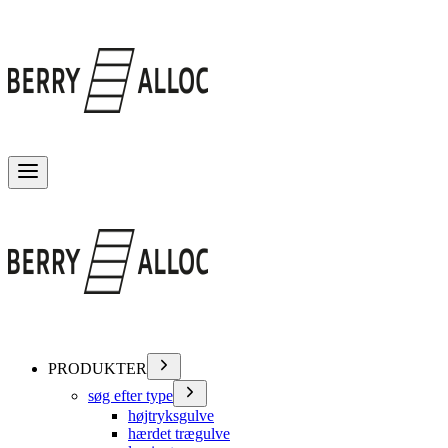
Skift menu
PRODUKTER
søg efter type
højtryksgulve
hærdet trægulve