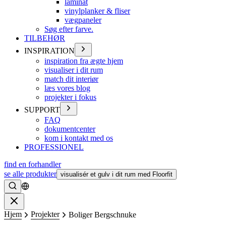
laminat
vinylplanker & fliser
vægpaneler
Søg efter farve.
TILBEHØR
INSPIRATION
inspiration fra ægte hjem
visualiser i dit rum
match dit interiør
læs vores blog
projekter i fokus
SUPPORT
FAQ
dokumentcenter
kom i kontakt med os
PROFESSIONEL
find en forhandler
se alle produkter
visualisér et gulv i dit rum med Floorfit
Søge
Lukke
Hjem
Projekter
Boliger Bergschnuke