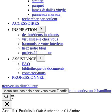
stratifié
parquet
lames & dalles vinyle
panneaux muraux
rechercher par couleur
ACCESSOIRES
INSPIRATION
des intérieurs inspirants
visualisez-le chez vous
harmonisez votre intérieur
lisez notre blog
projets à l’honneur
ASSISTANCE
FAQ
bibliothèque de documents
contactez-nous
PROFESSIONNEL
trouvez un distributeur
commandez un échantillon
visualisez nos sols chez vous avec Floorfit
Rechercher
Fermer
Accueil
Produits
Oak Authentique 01 Ambre