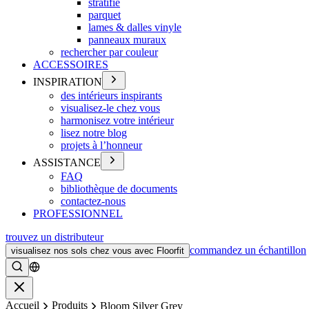
stratifié
parquet
lames & dalles vinyle
panneaux muraux
rechercher par couleur
ACCESSOIRES
INSPIRATION
des intérieurs inspirants
visualisez-le chez vous
harmonisez votre intérieur
lisez notre blog
projets à l’honneur
ASSISTANCE
FAQ
bibliothèque de documents
contactez-nous
PROFESSIONNEL
trouvez un distributeur
commandez un échantillon
visualisez nos sols chez vous avec Floorfit
Rechercher
Fermer
Accueil
Produits
Bloom Silver Grey