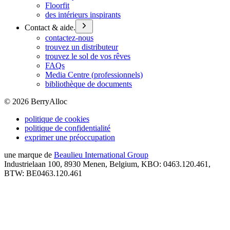
Floorfit
des intérieurs inspirants
Contact & aide.
contactez-nous
trouvez un distributeur
trouvez le sol de vos rêves
FAQs
Media Centre (professionnels)
bibliothèque de documents
©
2026
BerryAlloc
politique de cookies
politique de confidentialité
exprimer une préoccupation
une marque de
Beaulieu International Group
Industrielaan 100, 8930 Menen, Belgium, KBO: 0463.120.461,
BTW: BE0463.120.461