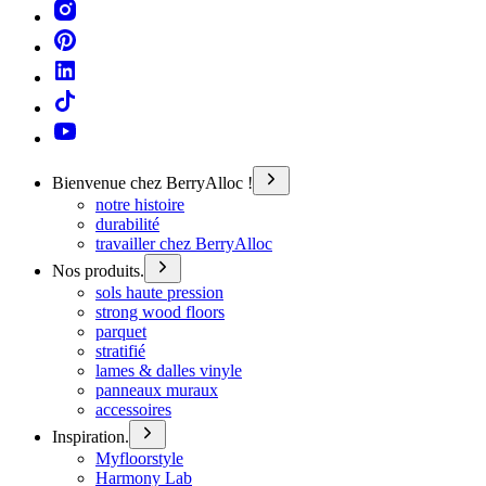
Bienvenue chez BerryAlloc !
notre histoire
durabilité
travailler chez BerryAlloc
Nos produits.
sols haute pression
strong wood floors
parquet
stratifié
lames & dalles vinyle
panneaux muraux
accessoires
Inspiration.
Myfloorstyle
Harmony Lab