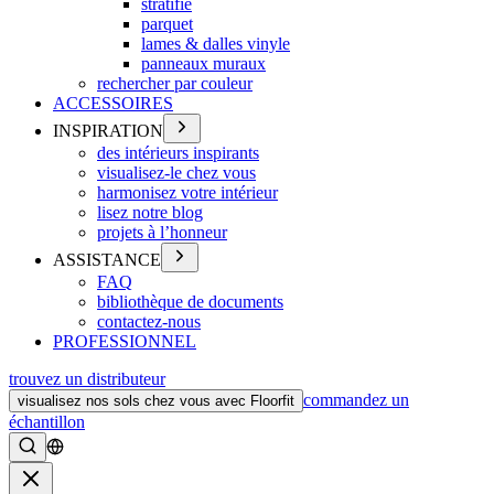
stratifié
parquet
lames & dalles vinyle
panneaux muraux
rechercher par couleur
ACCESSOIRES
INSPIRATION
des intérieurs inspirants
visualisez-le chez vous
harmonisez votre intérieur
lisez notre blog
projets à l’honneur
ASSISTANCE
FAQ
bibliothèque de documents
contactez-nous
PROFESSIONNEL
trouvez un distributeur
commandez un
visualisez nos sols chez vous avec Floorfit
échantillon
Rechercher
Fermer