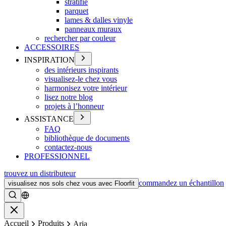
stratifié
parquet
lames & dalles vinyle
panneaux muraux
rechercher par couleur
ACCESSOIRES
INSPIRATION
des intérieurs inspirants
visualisez-le chez vous
harmonisez votre intérieur
lisez notre blog
projets à l’honneur
ASSISTANCE
FAQ
bibliothèque de documents
contactez-nous
PROFESSIONNEL
trouvez un distributeur
commandez un échantillon
visualisez nos sols chez vous avec Floorfit
Rechercher
Fermer
Accueil
Produits
Aria