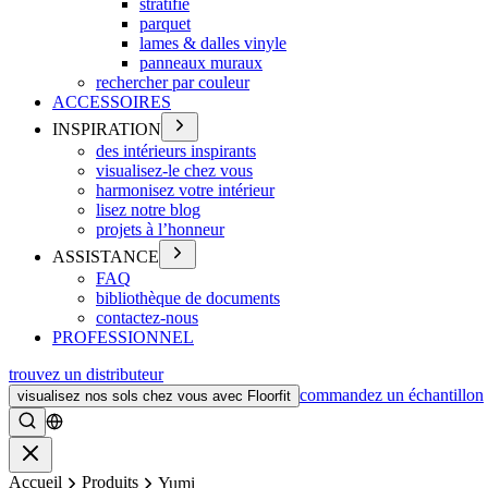
stratifié
parquet
lames & dalles vinyle
panneaux muraux
rechercher par couleur
ACCESSOIRES
INSPIRATION
des intérieurs inspirants
visualisez-le chez vous
harmonisez votre intérieur
lisez notre blog
projets à l’honneur
ASSISTANCE
FAQ
bibliothèque de documents
contactez-nous
PROFESSIONNEL
trouvez un distributeur
commandez un échantillon
visualisez nos sols chez vous avec Floorfit
Rechercher
Fermer
Accueil
Produits
Yumi