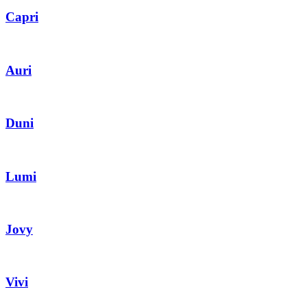
Capri
Auri
Duni
Lumi
Jovy
Vivi