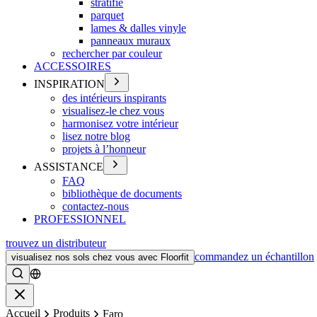
stratifié
parquet
lames & dalles vinyle
panneaux muraux
rechercher par couleur
ACCESSOIRES
INSPIRATION
des intérieurs inspirants
visualisez-le chez vous
harmonisez votre intérieur
lisez notre blog
projets à l’honneur
ASSISTANCE
FAQ
bibliothèque de documents
contactez-nous
PROFESSIONNEL
trouvez un distributeur
commandez un échantillon
visualisez nos sols chez vous avec Floorfit
Rechercher
Fermer
Accueil
Produits
Faro