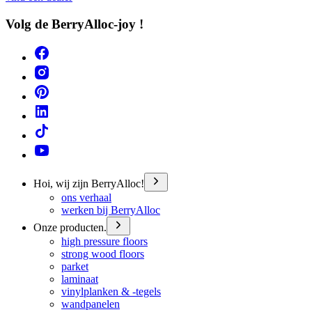
Volg de BerryAlloc-joy !
Hoi, wij zijn BerryAlloc!
ons verhaal
werken bij BerryAlloc
Onze producten.
high pressure floors
strong wood floors
parket
laminaat
vinylplanken & -tegels
wandpanelen