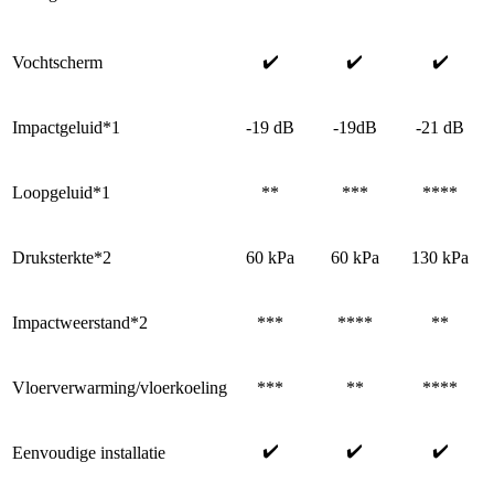
✔️
✔️
✔️
Vochtscherm
Impactgeluid*1
-19 dB
-19dB
-21 dB
Loopgeluid*1
**
***
****
Druksterkte*2
60 kPa
60 kPa
130 kPa
Impactweerstand*2
***
****
**
Vloerverwarming/vloerkoeling
***
**
****
✔️
✔️
✔️
Eenvoudige installatie