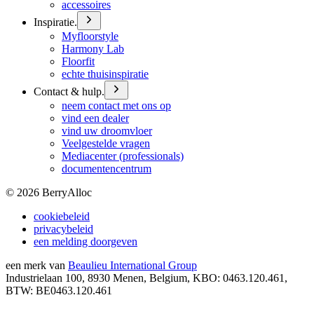
accessoires
Inspiratie.
Myfloorstyle
Harmony Lab
Floorfit
echte thuisinspiratie
Contact & hulp.
neem contact met ons op
vind een dealer
vind uw droomvloer
Veelgestelde vragen
Mediacenter (professionals)
documentencentrum
©
2026
BerryAlloc
cookiebeleid
privacybeleid
een melding doorgeven
een merk van
Beaulieu International Group
Industrielaan 100, 8930 Menen, Belgium, KBO: 0463.120.461,
BTW: BE0463.120.461