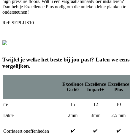
high pressure floors. Wilt u een visgraatlaminaatvloer installeren?
Dan heb je Excellence Plus nodig om die unieke kleine planken te
ondersteunen!
Ref: SEPLUS10
Twijfel je welke het beste bij jou past? Laten we eens
vergelijken.
Excellence
Excellence
Excellence
Go 60
Impact+
Plus
m²
15
12
10
Dikte
2mm
3mm
2,5 mm
✔️
✔️
✔️
Corrigeert oneffenheden