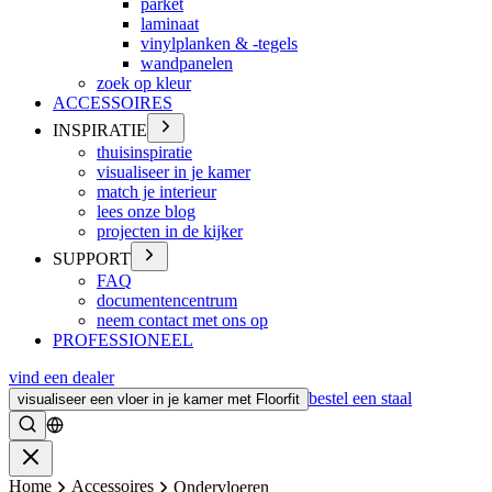
parket
laminaat
vinylplanken & -tegels
wandpanelen
zoek op kleur
ACCESSOIRES
INSPIRATIE
thuisinspiratie
visualiseer in je kamer
match je interieur
lees onze blog
projecten in de kijker
SUPPORT
FAQ
documentencentrum
neem contact met ons op
PROFESSIONEEL
vind een dealer
bestel een staal
visualiseer een vloer in je kamer met Floorfit
Zoeken
Sluiten
Home
Accessoires
Ondervloeren