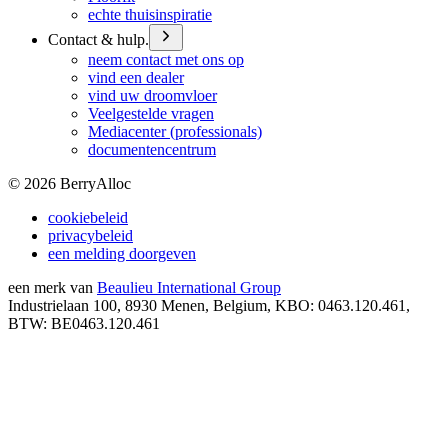
echte thuisinspiratie
Contact & hulp.
neem contact met ons op
vind een dealer
vind uw droomvloer
Veelgestelde vragen
Mediacenter (professionals)
documentencentrum
©
2026
BerryAlloc
cookiebeleid
privacybeleid
een melding doorgeven
een merk van
Beaulieu International Group
Industrielaan 100, 8930 Menen, Belgium, KBO: 0463.120.461,
BTW: BE0463.120.461