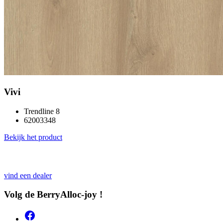
Vivi
Trendline 8
62003348
Bekijk het product
vind een dealer
Volg de BerryAlloc-joy !