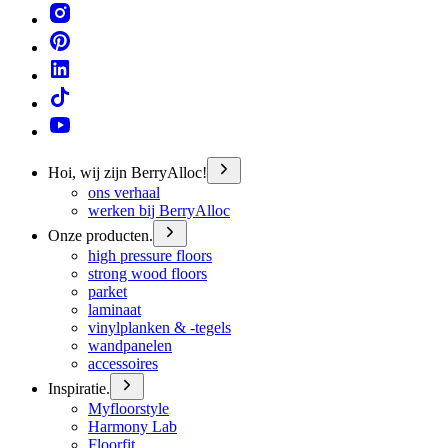
Hoi, wij zijn BerryAlloc!
ons verhaal
werken bij BerryAlloc
Onze producten.
high pressure floors
strong wood floors
parket
laminaat
vinylplanken & -tegels
wandpanelen
accessoires
Inspiratie.
Myfloorstyle
Harmony Lab
Floorfit