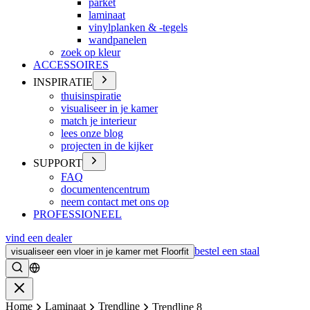
parket
laminaat
vinylplanken & -tegels
wandpanelen
zoek op kleur
ACCESSOIRES
INSPIRATIE
thuisinspiratie
visualiseer in je kamer
match je interieur
lees onze blog
projecten in de kijker
SUPPORT
FAQ
documentencentrum
neem contact met ons op
PROFESSIONEEL
vind een dealer
bestel een staal
visualiseer een vloer in je kamer met Floorfit
Zoeken
Sluiten
Home
Laminaat
Trendline
Trendline 8