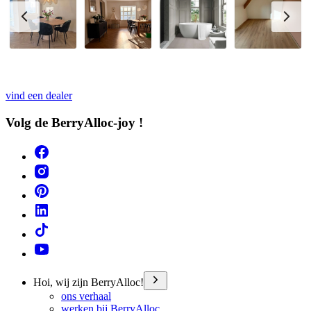
vind een dealer
Volg de BerryAlloc-joy !
Hoi, wij zijn BerryAlloc!
ons verhaal
werken bij BerryAlloc