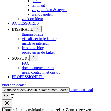
parket
laminaat
vinylplanken & -tegels
wandpanelen
zoek op kleur
ACCESSOIRES
INSPIRATIE
thuisinspiratie
visualiseer in je kamer
match je interieur
lees onze blog
projecten in de kijker
SUPPORT
FAQ
documentencentrum
neem contact met ons op
PROFESSIONEEL
vind een dealer
bestel een staal
visualiseer een vloer in je kamer met Floorfit
Zoeken
Sluiten
Home
Luxe vinylplanken en -tegels
Zenn
Planken