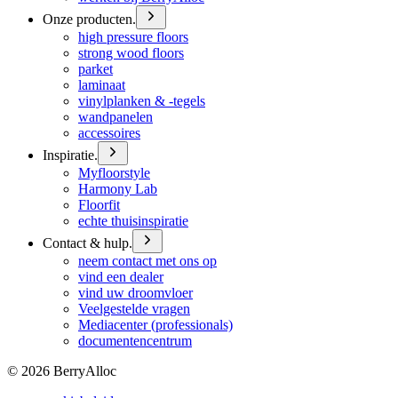
Onze producten.
high pressure floors
strong wood floors
parket
laminaat
vinylplanken & -tegels
wandpanelen
accessoires
Inspiratie.
Myfloorstyle
Harmony Lab
Floorfit
echte thuisinspiratie
Contact & hulp.
neem contact met ons op
vind een dealer
vind uw droomvloer
Veelgestelde vragen
Mediacenter (professionals)
documentencentrum
©
2026
BerryAlloc