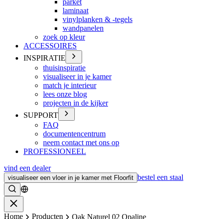
parket
laminaat
vinylplanken & -tegels
wandpanelen
zoek op kleur
ACCESSOIRES
INSPIRATIE
thuisinspiratie
visualiseer in je kamer
match je interieur
lees onze blog
projecten in de kijker
SUPPORT
FAQ
documentencentrum
neem contact met ons op
PROFESSIONEEL
vind een dealer
bestel een staal
visualiseer een vloer in je kamer met Floorfit
Zoeken
Sluiten
Home
Producten
Oak Naturel 02 Opaline