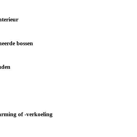
terieur
heerde bossen
uden
arming of -verkoeling