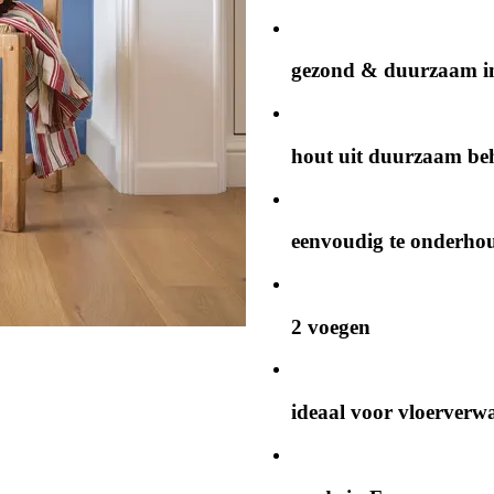
gezond & duurzaam in
hout uit duurzaam be
eenvoudig te onderho
2 voegen
ideaal voor vloerverw