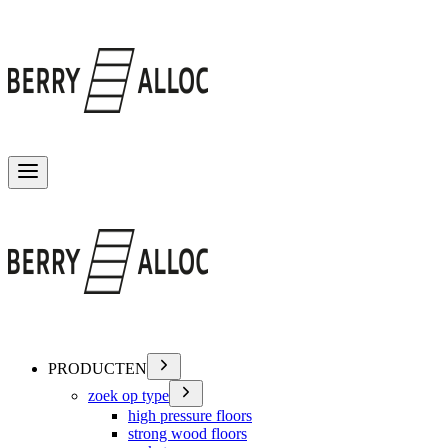
Menu wisselen
PRODUCTEN
zoek op type
high pressure floors
strong wood floors