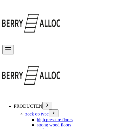
Menu wisselen
PRODUCTEN
zoek op type
high pressure floors
strong wood floors