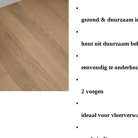
gezond & duurzaam in
hout uit duurzaam be
eenvoudig te onderho
2 voegen
ideaal voor vloerverw