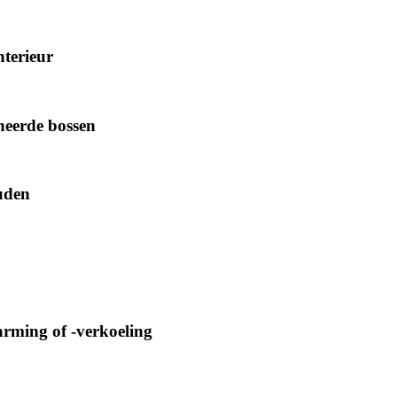
terieur
heerde bossen
uden
arming of -verkoeling