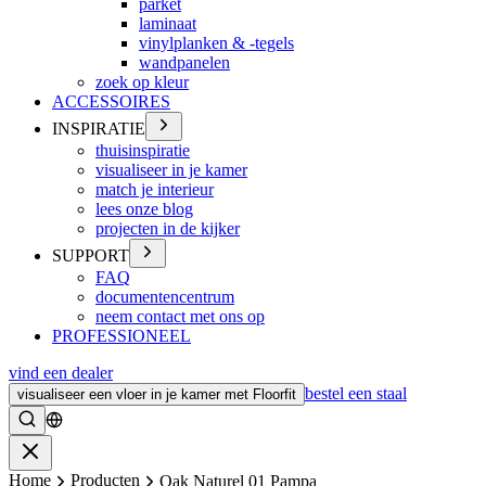
parket
laminaat
vinylplanken & -tegels
wandpanelen
zoek op kleur
ACCESSOIRES
INSPIRATIE
thuisinspiratie
visualiseer in je kamer
match je interieur
lees onze blog
projecten in de kijker
SUPPORT
FAQ
documentencentrum
neem contact met ons op
PROFESSIONEEL
vind een dealer
bestel een staal
visualiseer een vloer in je kamer met Floorfit
Zoeken
Sluiten
Home
Producten
Oak Naturel 01 Pampa