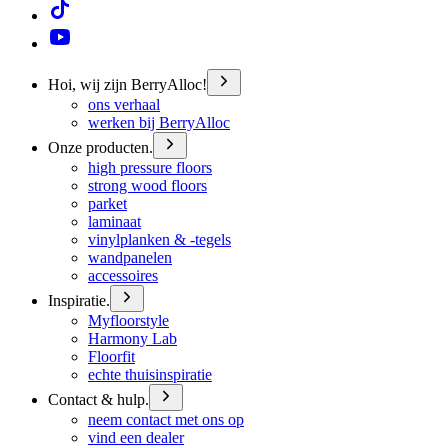
Hoi, wij zijn BerryAlloc!
ons verhaal
werken bij BerryAlloc
Onze producten.
high pressure floors
strong wood floors
parket
laminaat
vinylplanken & -tegels
wandpanelen
accessoires
Inspiratie.
Myfloorstyle
Harmony Lab
Floorfit
echte thuisinspiratie
Contact & hulp.
neem contact met ons op
vind een dealer