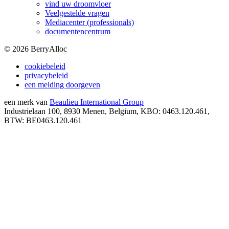
vind uw droomvloer
Veelgestelde vragen
Mediacenter (professionals)
documentencentrum
©
2026
BerryAlloc
cookiebeleid
privacybeleid
een melding doorgeven
een merk van
Beaulieu International Group
Industrielaan 100, 8930 Menen, Belgium, KBO: 0463.120.461,
BTW: BE0463.120.461