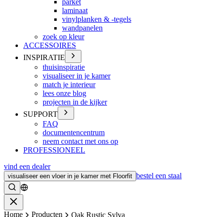
parket
laminaat
vinylplanken & -tegels
wandpanelen
zoek op kleur
ACCESSOIRES
INSPIRATIE
thuisinspiratie
visualiseer in je kamer
match je interieur
lees onze blog
projecten in de kijker
SUPPORT
FAQ
documentencentrum
neem contact met ons op
PROFESSIONEEL
vind een dealer
bestel een staal
visualiseer een vloer in je kamer met Floorfit
Zoeken
Sluiten
Home
Producten
Oak Rustic Sylva