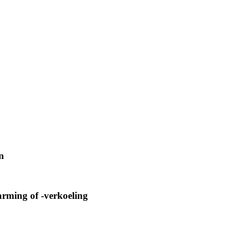
n
arming of -verkoeling