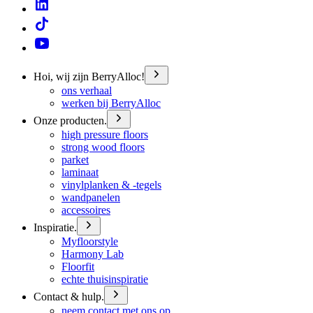
Hoi, wij zijn BerryAlloc!
ons verhaal
werken bij BerryAlloc
Onze producten.
high pressure floors
strong wood floors
parket
laminaat
vinylplanken & -tegels
wandpanelen
accessoires
Inspiratie.
Myfloorstyle
Harmony Lab
Floorfit
echte thuisinspiratie
Contact & hulp.
neem contact met ons op