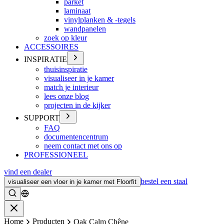
parket
laminaat
vinylplanken & -tegels
wandpanelen
zoek op kleur
ACCESSOIRES
INSPIRATIE
thuisinspiratie
visualiseer in je kamer
match je interieur
lees onze blog
projecten in de kijker
SUPPORT
FAQ
documentencentrum
neem contact met ons op
PROFESSIONEEL
vind een dealer
bestel een staal
visualiseer een vloer in je kamer met Floorfit
Zoeken
Sluiten
Home
Producten
Oak Calm Chêne