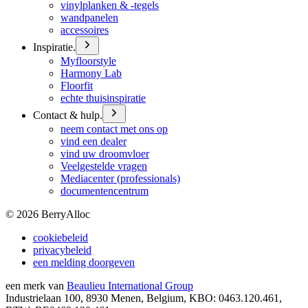
vinylplanken & -tegels
wandpanelen
accessoires
Inspiratie.
Myfloorstyle
Harmony Lab
Floorfit
echte thuisinspiratie
Contact & hulp.
neem contact met ons op
vind een dealer
vind uw droomvloer
Veelgestelde vragen
Mediacenter (professionals)
documentencentrum
©
2026
BerryAlloc
cookiebeleid
privacybeleid
een melding doorgeven
een merk van
Beaulieu International Group
Industrielaan 100, 8930 Menen, Belgium, KBO: 0463.120.461,