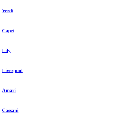
Verdi
Capri
Lily
Liverpool
Amari
Cassani