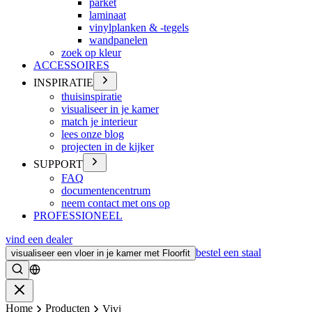
parket
laminaat
vinylplanken & -tegels
wandpanelen
zoek op kleur
ACCESSOIRES
INSPIRATIE
thuisinspiratie
visualiseer in je kamer
match je interieur
lees onze blog
projecten in de kijker
SUPPORT
FAQ
documentencentrum
neem contact met ons op
PROFESSIONEEL
vind een dealer
bestel een staal
visualiseer een vloer in je kamer met Floorfit
Zoeken
Sluiten
Home
Producten
Vivi