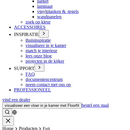
parket
laminaat
vinylplanken & -tegels
wandpanelen
zoek op kleur
ACCESSOIRES
INSPIRATIE
thuisinspiratie
visualiseer in je kamer
match je interieur
lees onze blog
projecten in de kijker
SUPPORT
FAQ
documentencentrum
neem contact met ons op
PROFESSIONEEL
vind een dealer
bestel een staal
visualiseer een vloer in je kamer met Floorfit
Zoeken
Sluiten
Home
Producten
Fuji