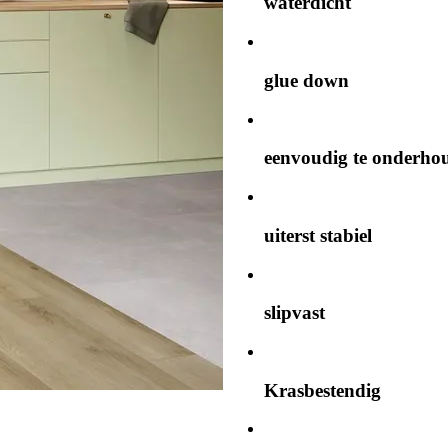
waterdicht
glue down
eenvoudig te onderho
uiterst stabiel
slipvast
Krasbestendig