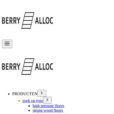
Menu wisselen
PRODUCTEN
zoek op type
high pressure floors
strong wood floors