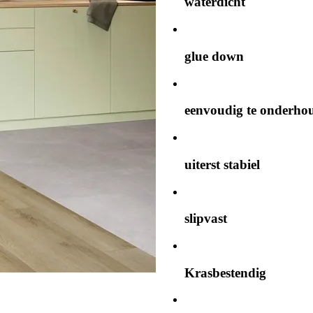
waterdicht
glue down
eenvoudig te onderho
uiterst stabiel
slipvast
Krasbestendig