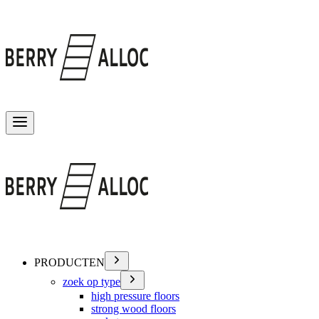
Menu wisselen
PRODUCTEN
zoek op type
high pressure floors
strong wood floors