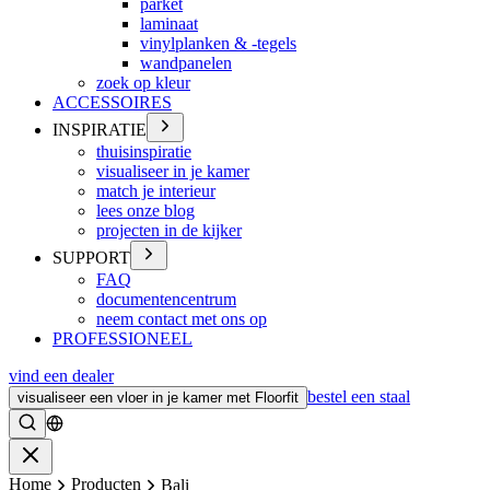
parket
laminaat
vinylplanken & -tegels
wandpanelen
zoek op kleur
ACCESSOIRES
INSPIRATIE
thuisinspiratie
visualiseer in je kamer
match je interieur
lees onze blog
projecten in de kijker
SUPPORT
FAQ
documentencentrum
neem contact met ons op
PROFESSIONEEL
vind een dealer
bestel een staal
visualiseer een vloer in je kamer met Floorfit
Zoeken
Sluiten
Home
Producten
Bali