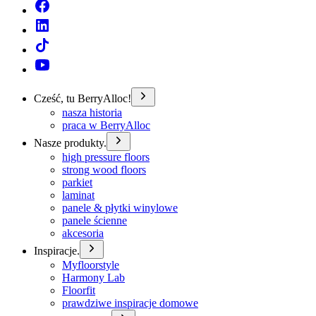
Cześć, tu BerryAlloc!
nasza historia
praca w BerryAlloc
Nasze produkty.
high pressure floors
strong wood floors
parkiet
laminat
panele & płytki winylowe
panele ścienne
akcesoria
Inspiracje.
Myfloorstyle
Harmony Lab
Floorfit
prawdziwe inspiracje domowe