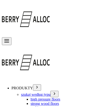
Przełącz menu
PRODUKTY
szukaj według typu
high pressure floors
strong wood floors