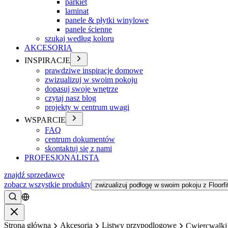
parkiet
laminat
panele & płytki winylowe
panele ścienne
szukaj według koloru
AKCESORIA
INSPIRACJE
prawdziwe inspiracje domowe
zwizualizuj w swoim pokoju
dopasuj swoje wnętrze
czytaj nasz blog
projekty w centrum uwagi
WSPARCIE
FAQ
centrum dokumentów
skontaktuj się z nami
PROFESJONALISTA
znajdź sprzedawcę
zobacz wszystkie produkty
zwizualizuj podłogę w swoim pokoju z Floorfi
Szukać
Zamykać
Strona główna
Akcesoria
Listwy przypodlogowe
Cwiercwalki