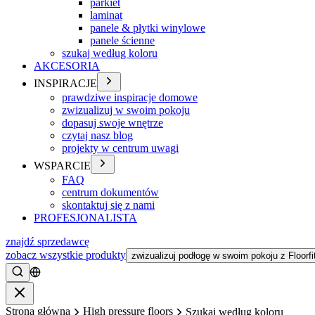
parkiet
laminat
panele & płytki winylowe
panele ścienne
szukaj według koloru
AKCESORIA
INSPIRACJE
prawdziwe inspiracje domowe
zwizualizuj w swoim pokoju
dopasuj swoje wnętrze
czytaj nasz blog
projekty w centrum uwagi
WSPARCIE
FAQ
centrum dokumentów
skontaktuj się z nami
PROFESJONALISTA
znajdź sprzedawcę
zobacz wszystkie produkty
zwizualizuj podłogę w swoim pokoju z Floorfi
Szukać
Zamykać
Strona główna
High pressure floors
Szukaj według koloru