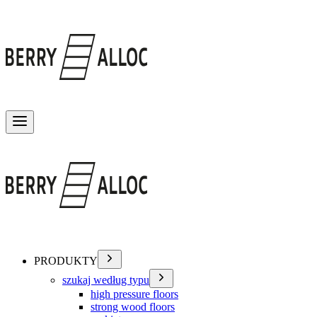
Przełącz menu
PRODUKTY
szukaj według typu
high pressure floors
strong wood floors