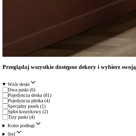
Przeglądaj wszystkie dostępne dekory i wybierz swo
Wzór deski
Dwa paski
(
6
)
Pojedyncza deska
(
81
)
Pojedyncza płytka
(
4
)
Specjalny pasek
(
1
)
Splot koszykowy
(
2
)
Trzy paski
(
4
)
Kolor podłogi
Styl