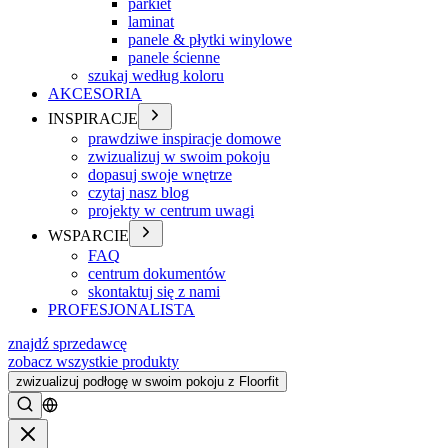
parkiet
laminat
panele & płytki winylowe
panele ścienne
szukaj według koloru
AKCESORIA
INSPIRACJE
prawdziwe inspiracje domowe
zwizualizuj w swoim pokoju
dopasuj swoje wnętrze
czytaj nasz blog
projekty w centrum uwagi
WSPARCIE
FAQ
centrum dokumentów
skontaktuj się z nami
PROFESJONALISTA
znajdź sprzedawcę
zobacz wszystkie produkty
zwizualizuj podłogę w swoim pokoju z Floorfit
Szukać
Zamykać