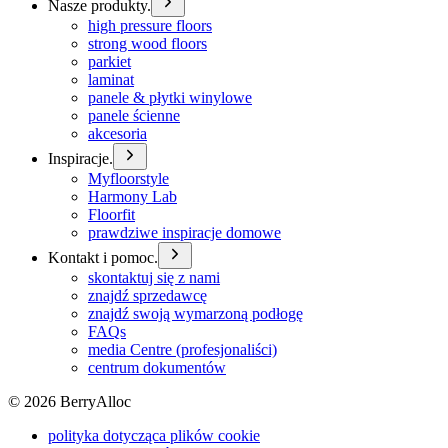
Nasze produkty.
high pressure floors
strong wood floors
parkiet
laminat
panele & płytki winylowe
panele ścienne
akcesoria
Inspiracje.
Myfloorstyle
Harmony Lab
Floorfit
prawdziwe inspiracje domowe
Kontakt i pomoc.
skontaktuj się z nami
znajdź sprzedawcę
znajdź swoją wymarzoną podłogę
FAQs
media Centre (profesjonaliści)
centrum dokumentów
©
2026
BerryAlloc
polityka dotycząca plików cookie