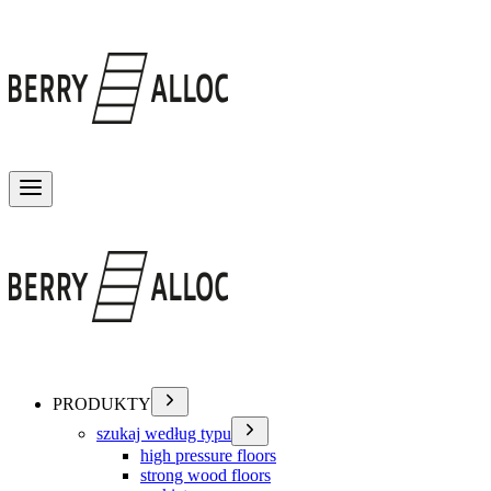
Przełącz menu
PRODUKTY
szukaj według typu
high pressure floors
strong wood floors