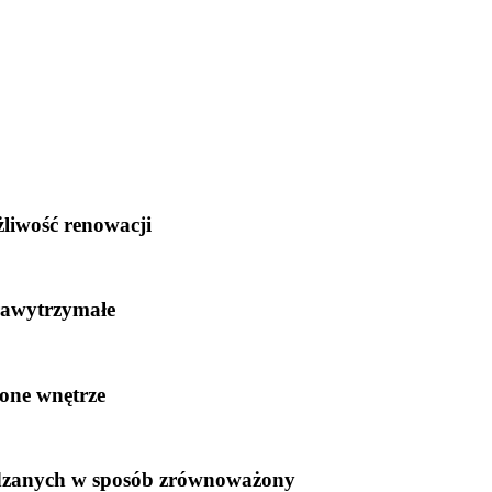
iwość renowacji
trawytrzymałe
ne wnętrze
ądzanych w sposób zrównoważony