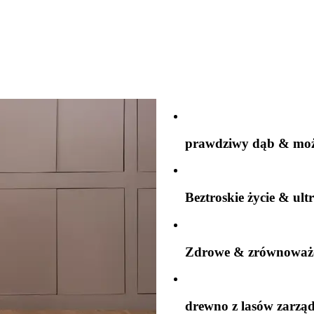
prawdziwy dąb & możl
Beztroskie życie & ul
Zdrowe & zrównoważo
drewno z lasów zarz