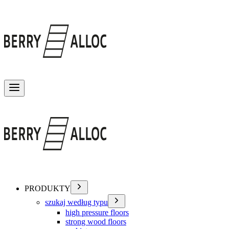
Przełącz menu
PRODUKTY
szukaj według typu
high pressure floors
strong wood floors