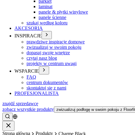
parkiet
laminat
panele & płytki winylowe
panele ścienne
szukaj według koloru
AKCESORIA
INSPIRACJE
prawdziwe inspiracje domowe
zwizualizuj w swoim pokoju
dopasuj swoje wnętrze
czytaj nasz blog
projekty w centrum uwagi
WSPARCIE
FAQ
centrum dokumentów
skontaktuj się z nami
PROFESJONALISTA
znajdź sprzedawcę
zobacz wszystkie produkty
zwizualizuj podłogę w swoim pokoju z Floorfi
Szukać
Zamykać
Strona główna
Produkty
Charme Black