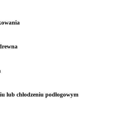
kowania
drewna
a
niu lub chłodzeniu podłogowym