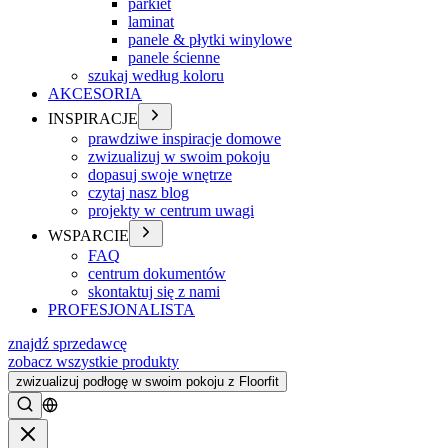
parkiet
laminat
panele & płytki winylowe
panele ścienne
szukaj według koloru
AKCESORIA
INSPIRACJE
prawdziwe inspiracje domowe
zwizualizuj w swoim pokoju
dopasuj swoje wnętrze
czytaj nasz blog
projekty w centrum uwagi
WSPARCIE
FAQ
centrum dokumentów
skontaktuj się z nami
PROFESJONALISTA
znajdź sprzedawcę
zobacz wszystkie produkty
zwizualizuj podłogę w swoim pokoju z Floorfit
Szukać
Zamykać