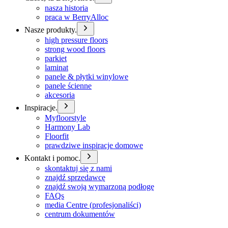
nasza historia
praca w BerryAlloc
Nasze produkty.
high pressure floors
strong wood floors
parkiet
laminat
panele & płytki winylowe
panele ścienne
akcesoria
Inspiracje.
Myfloorstyle
Harmony Lab
Floorfit
prawdziwe inspiracje domowe
Kontakt i pomoc.
skontaktuj się z nami
znajdź sprzedawcę
znajdź swoją wymarzoną podłogę
FAQs
media Centre (profesjonaliści)
centrum dokumentów