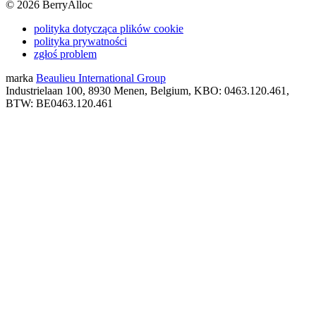
©
2026
BerryAlloc
polityka dotycząca plików cookie
polityka prywatności
zgłoś problem
marka
Beaulieu International Group
Industrielaan 100, 8930 Menen, Belgium, KBO: 0463.120.461,
BTW: BE0463.120.461