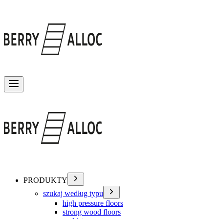
Przełącz menu
PRODUKTY
szukaj według typu
high pressure floors
strong wood floors