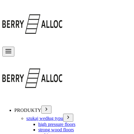
Przełącz menu
PRODUKTY
szukaj według typu
high pressure floors
strong wood floors