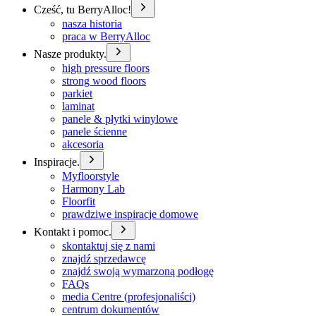
Cześć, tu BerryAlloc!
nasza historia
praca w BerryAlloc
Nasze produkty.
high pressure floors
strong wood floors
parkiet
laminat
panele & płytki winylowe
panele ścienne
akcesoria
Inspiracje.
Myfloorstyle
Harmony Lab
Floorfit
prawdziwe inspiracje domowe
Kontakt i pomoc.
skontaktuj się z nami
znajdź sprzedawcę
znajdź swoją wymarzoną podłogę
FAQs
media Centre (profesjonaliści)
centrum dokumentów