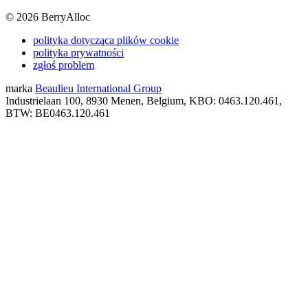
©
2026
BerryAlloc
polityka dotycząca plików cookie
polityka prywatności
zgłoś problem
marka
Beaulieu International Group
Industrielaan 100, 8930 Menen, Belgium, KBO: 0463.120.461,
BTW: BE0463.120.461