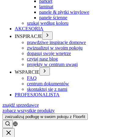
parkiet
laminat
panele & płytki winylowe
panele ścienne
szukaj według koloru
AKCESORIA
INSPIRACJE
prawdziwe inspiracje domowe
zwizualizuj w swoim pokoju
dopasuj swoje wnętrze
czytaj nasz blog
projekty w centrum uwagi
WSPARCIE
FAQ
centrum dokumentów
skontaktuj się z nami
PROFESJONALISTA
znajdź sprzedawcę
zobacz wszystkie produkty
zwizualizuj podłogę w swoim pokoju z Floorfit
Szukać
Zamykać