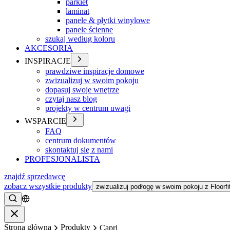
parkiet
laminat
panele & płytki winylowe
panele ścienne
szukaj według koloru
AKCESORIA
INSPIRACJE
prawdziwe inspiracje domowe
zwizualizuj w swoim pokoju
dopasuj swoje wnętrze
czytaj nasz blog
projekty w centrum uwagi
WSPARCIE
FAQ
centrum dokumentów
skontaktuj się z nami
PROFESJONALISTA
znajdź sprzedawcę
zobacz wszystkie produkty
zwizualizuj podłogę w swoim pokoju z Floorfi
Szukać
Zamykać
Strona główna
Produkty
Capri