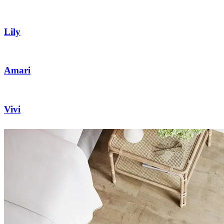
Lily
Amari
Vivi