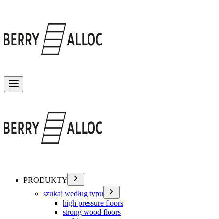
Przełącz menu
PRODUKTY
szukaj według typu
high pressure floors
strong wood floors