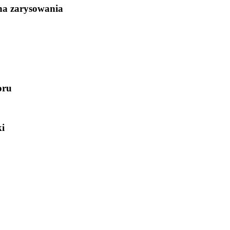
na zarysowania
oru
ki