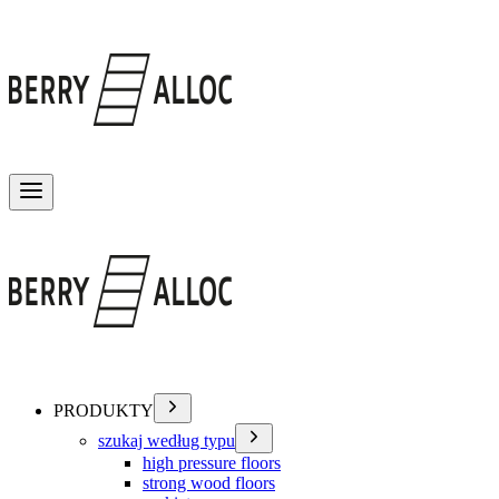
Przełącz menu
PRODUKTY
szukaj według typu
high pressure floors
strong wood floors