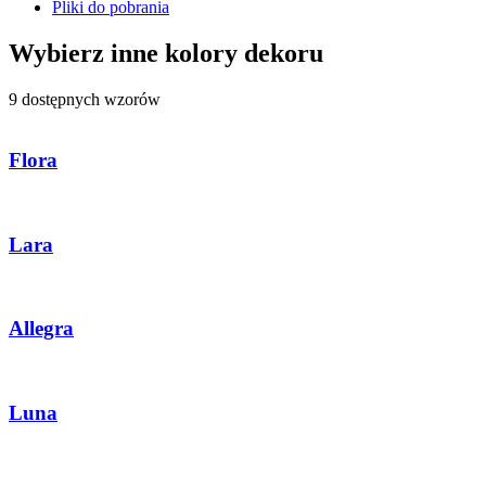
Pliki do pobrania
Wybierz inne kolory dekoru
9 dostępnych wzorów
Flora
Lara
Allegra
Luna