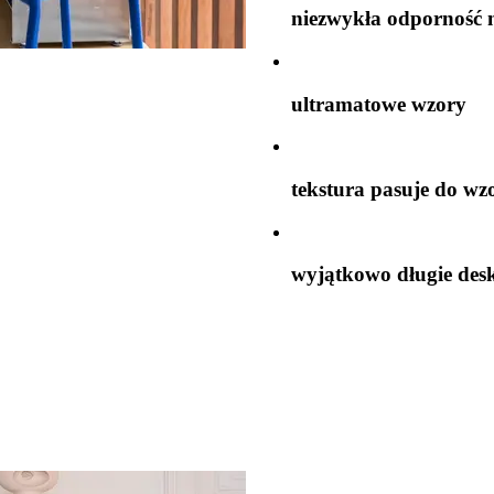
niezwykła odporność 
ultramatowe wzory
tekstura pasuje do wz
wyjątkowo długie des