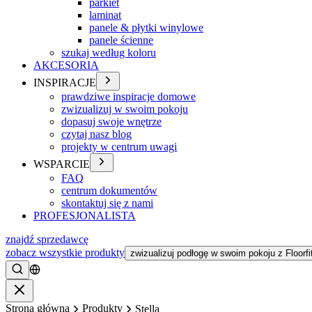
parkiet
laminat
panele & płytki winylowe
panele ścienne
szukaj według koloru
AKCESORIA
INSPIRACJE
prawdziwe inspiracje domowe
zwizualizuj w swoim pokoju
dopasuj swoje wnętrze
czytaj nasz blog
projekty w centrum uwagi
WSPARCIE
FAQ
centrum dokumentów
skontaktuj się z nami
PROFESJONALISTA
znajdź sprzedawcę
zobacz wszystkie produkty
zwizualizuj podłogę w swoim pokoju z Floorfi
Szukać
Zamykać
Strona główna
Produkty
Stella