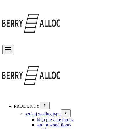
Przełącz menu
PRODUKTY
szukaj według typu
high pressure floors
strong wood floors