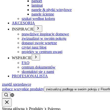
parkiet
laminat
panele & płytki winylowe
panele ścienne
szukaj według koloru
AKCESORIA
INSPIRACJE
prawdziwe inspiracje domowe
zwizualizuj w swoim pokoju
dopasuj swoje wnętrze
czytaj nasz blog
projekty w centrum uwagi
WSPARCIE
FAQ
centrum dokumentów
skontaktuj się z nami
PROFESJONALISTA
znajdź sprzedawcę
zobacz wszystkie produkty
zwizualizuj podłogę w swoim pokoju z Floorfi
Szukać
Zamykać
Strona główna
Produkty
Palermo