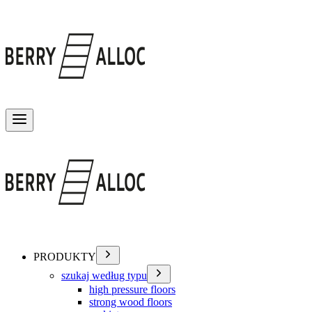
Przełącz menu
PRODUKTY
szukaj według typu
high pressure floors
strong wood floors