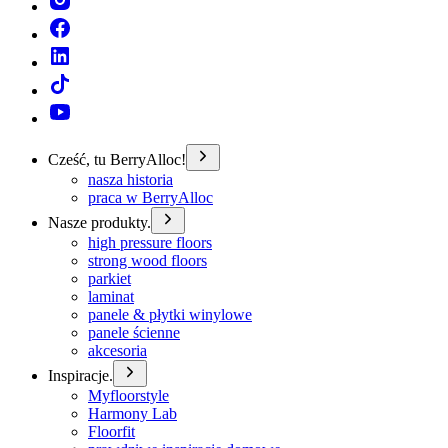
Cześć, tu BerryAlloc!
nasza historia
praca w BerryAlloc
Nasze produkty.
high pressure floors
strong wood floors
parkiet
laminat
panele & płytki winylowe
panele ścienne
akcesoria
Inspiracje.
Myfloorstyle
Harmony Lab
Floorfit