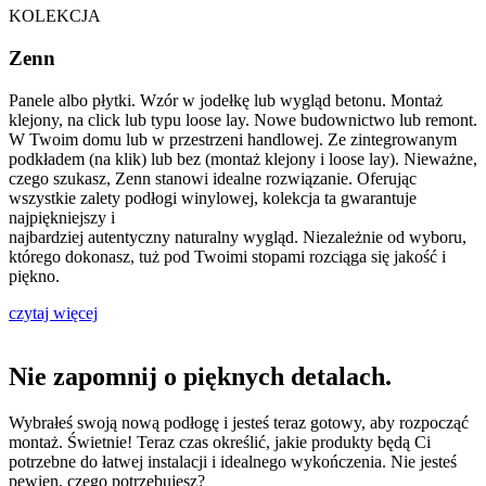
KOLEKCJA
Zenn
Panele albo płytki. Wzór w jodełkę lub wygląd betonu. Montaż
klejony, na click lub typu loose lay. Nowe budownictwo lub remont.
W Twoim domu lub w przestrzeni handlowej. Ze zintegrowanym
podkładem (na klik) lub bez (montaż klejony i loose lay). Nieważne,
czego szukasz, Zenn stanowi idealne rozwiązanie. Oferując
wszystkie zalety podłogi winylowej, kolekcja ta gwarantuje
najpiękniejszy i
najbardziej autentyczny naturalny wygląd. Niezależnie od wyboru,
którego dokonasz, tuż pod Twoimi stopami rozciąga się jakość i
piękno.
czytaj więcej
Nie zapomnij o pięknych detalach.
Wybrałeś swoją nową podłogę i jesteś teraz gotowy, aby rozpocząć
montaż. Świetnie! Teraz czas określić, jakie produkty będą Ci
potrzebne do łatwej instalacji i idealnego wykończenia. Nie jesteś
pewien, czego potrzebujesz?