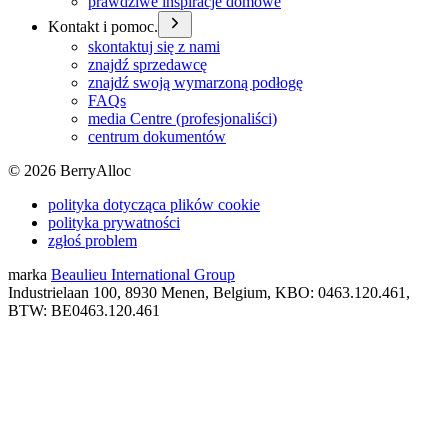
prawdziwe inspiracje domowe
Kontakt i pomoc.
skontaktuj się z nami
znajdź sprzedawcę
znajdź swoją wymarzoną podłogę
FAQs
media Centre (profesjonaliści)
centrum dokumentów
©
2026
BerryAlloc
polityka dotycząca plików cookie
polityka prywatności
zgłoś problem
marka
Beaulieu International Group
Industrielaan 100, 8930 Menen, Belgium, KBO: 0463.120.461,
BTW: BE0463.120.461