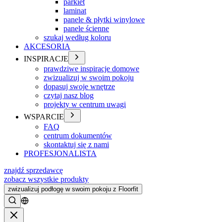
parkiet
laminat
panele & płytki winylowe
panele ścienne
szukaj według koloru
AKCESORIA
INSPIRACJE
prawdziwe inspiracje domowe
zwizualizuj w swoim pokoju
dopasuj swoje wnętrze
czytaj nasz blog
projekty w centrum uwagi
WSPARCIE
FAQ
centrum dokumentów
skontaktuj się z nami
PROFESJONALISTA
znajdź sprzedawcę
zobacz wszystkie produkty
zwizualizuj podłogę w swoim pokoju z Floorfit
Szukać
Zamykać