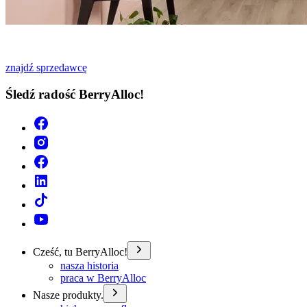
znajdź sprzedawcę
Śledź radość BerryAlloc!
Cześć, tu BerryAlloc!
nasza historia
praca w BerryAlloc
Nasze produkty.