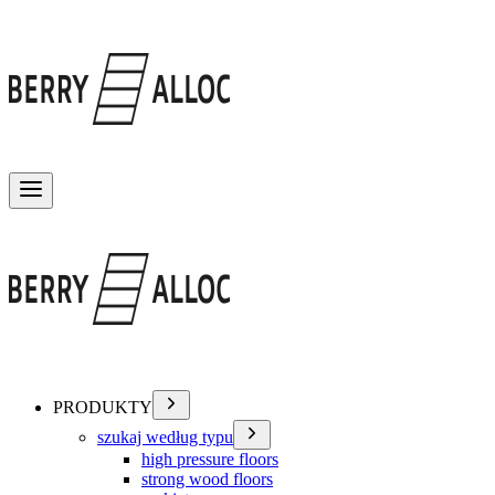
Przełącz menu
PRODUKTY
szukaj według typu
high pressure floors
strong wood floors