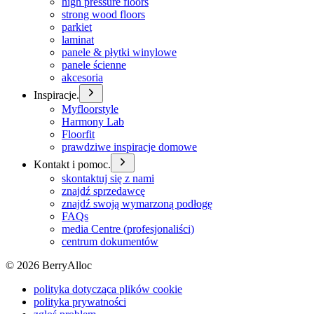
high pressure floors
strong wood floors
parkiet
laminat
panele & płytki winylowe
panele ścienne
akcesoria
Inspiracje.
Myfloorstyle
Harmony Lab
Floorfit
prawdziwe inspiracje domowe
Kontakt i pomoc.
skontaktuj się z nami
znajdź sprzedawcę
znajdź swoją wymarzoną podłogę
FAQs
media Centre (profesjonaliści)
centrum dokumentów
©
2026
BerryAlloc
polityka dotycząca plików cookie
polityka prywatności