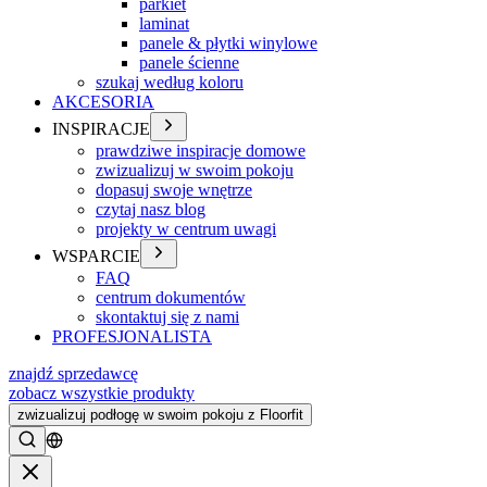
parkiet
laminat
panele & płytki winylowe
panele ścienne
szukaj według koloru
AKCESORIA
INSPIRACJE
prawdziwe inspiracje domowe
zwizualizuj w swoim pokoju
dopasuj swoje wnętrze
czytaj nasz blog
projekty w centrum uwagi
WSPARCIE
FAQ
centrum dokumentów
skontaktuj się z nami
PROFESJONALISTA
znajdź sprzedawcę
zobacz wszystkie produkty
zwizualizuj podłogę w swoim pokoju z Floorfit
Szukać
Zamykać