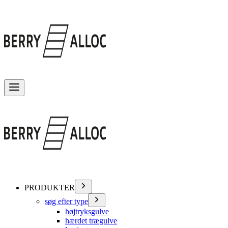
Skift menu
PRODUKTER
søg efter type
højtryksgulve
hærdet trægulve