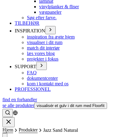
laminat
vinylplanker & fliser
vægpaneler
Søg efter farve.
TILBEHØR
INSPIRATION
inspiration fra ægte hjem
visualiser i dit rum
match dit interiør
læs vores blog
projekter i fokus
SUPPORT
FAQ
dokumentcenter
kom i kontakt med os
PROFESSIONEL
find en forhandler
se alle produkter
visualisér et gulv i dit rum med Floorfit
Søge
Lukke
Hjem
Produkter
Jazz Sand Natural