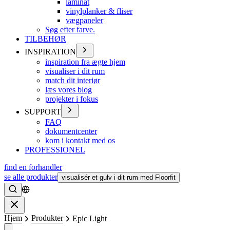
laminat
vinylplanker & fliser
vægpaneler
Søg efter farve.
TILBEHØR
INSPIRATION
inspiration fra ægte hjem
visualiser i dit rum
match dit interiør
læs vores blog
projekter i fokus
SUPPORT
FAQ
dokumentcenter
kom i kontakt med os
PROFESSIONEL
find en forhandler
se alle produkter
visualisér et gulv i dit rum med Floorfit
Søge
Lukke
Hjem
Produkter
Epic Light