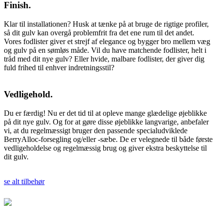
Finish.
Klar til installationen? Husk at tænke på at bruge de rigtige profiler,
så dit gulv kan overgå problemfrit fra det ene rum til det andet.
Vores fodlister giver et strejf af elegance og bygger bro mellem væg
og gulv på en sømløs måde. Vil du have matchende fodlister, helt i
tråd med dit nye gulv? Eller hvide, malbare fodlister, der giver dig
fuld frihed til enhver indretningsstil?
Vedligehold.
Du er færdig! Nu er det tid til at opleve mange glædelige øjeblikke
på dit nye gulv. Og for at gøre disse øjeblikke langvarige, anbefaler
vi, at du regelmæssigt bruger den passende specialudviklede
BerryAlloc-forsegling og/eller -sæbe. De er velegnede til både første
vedligeholdelse og regelmæssig brug og giver ekstra beskyttelse til
dit gulv.
se alt tilbehør