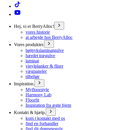
Hej, vi er BerryAlloc!
vores historie
at arbejde hos BerryAlloc
Vores produkter.
højtrykslaminatgulve
hærdet trægulve
laminat
vinylplanker & fliser
vægpaneler
tilbehør
Inspiration.
Myfloorstyle
Harmony Lab
Floorfit
Inspiration fra ægte hjem
Kontakt & hjælp.
kom i kontakt med os
find en forhandler
find dit drømmegulv