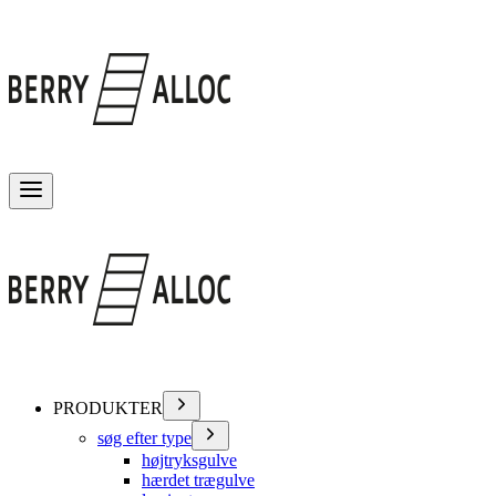
Skift menu
PRODUKTER
søg efter type
højtryksgulve
hærdet trægulve