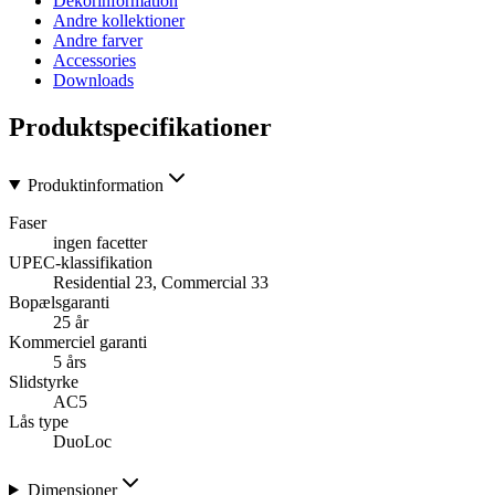
Dekorinformation
Andre kollektioner
Andre farver
Accessories
Downloads
Produktspecifikationer
Produktinformation
Faser
ingen facetter
UPEC-klassifikation
Residential 23, Commercial 33
Bopælsgaranti
25 år
Kommerciel garanti
5 års
Slidstyrke
AC5
Lås type
DuoLoc
Dimensioner