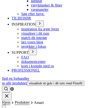
laminat
vinylplanker & fliser
vægpaneler
Søg efter farve.
TILBEHØR
INSPIRATION
inspiration fra ægte hjem
visualiser i dit rum
match dit interiør
læs vores blog
projekter i fokus
SUPPORT
FAQ
dokumentcenter
kom i kontakt med os
PROFESSIONEL
find en forhandler
se alle produkter
visualisér et gulv i dit rum med Floorfit
Søge
Lukke
Hjem
Produkter
Amari