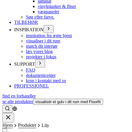
laminat
vinylplanker & fliser
vægpaneler
Søg efter farve.
TILBEHØR
INSPIRATION
inspiration fra ægte hjem
visualiser i dit rum
match dit interiør
læs vores blog
projekter i fokus
SUPPORT
FAQ
dokumentcenter
kom i kontakt med os
PROFESSIONEL
find en forhandler
se alle produkter
visualisér et gulv i dit rum med Floorfit
Søge
Lukke
Hjem
Produkter
Lily