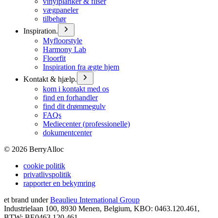
vinylplanker & fliser
vægpaneler
tilbehør
Inspiration.
Myfloorstyle
Harmony Lab
Floorfit
Inspiration fra ægte hjem
Kontakt & hjælp.
kom i kontakt med os
find en forhandler
find dit drømmegulv
FAQs
Mediecenter (professionelle)
dokumentcenter
©
2026
BerryAlloc
cookie politik
privatlivspolitik
rapporter en bekymring
et brand under
Beaulieu International Group
Industrielaan 100, 8930 Menen, Belgium, KBO: 0463.120.461,
BTW: BE0463.120.461