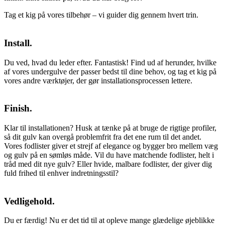
Tag et kig på vores tilbehør – vi guider dig gennem hvert trin.
Install.
Du ved, hvad du leder efter. Fantastisk! Find ud af herunder, hvilke
af vores undergulve der passer bedst til dine behov, og tag et kig på
vores andre værktøjer, der gør installationsprocessen lettere.
Finish.
Klar til installationen? Husk at tænke på at bruge de rigtige profiler,
så dit gulv kan overgå problemfrit fra det ene rum til det andet.
Vores fodlister giver et strejf af elegance og bygger bro mellem væg
og gulv på en sømløs måde. Vil du have matchende fodlister, helt i
tråd med dit nye gulv? Eller hvide, malbare fodlister, der giver dig
fuld frihed til enhver indretningsstil?
Vedligehold.
Du er færdig! Nu er det tid til at opleve mange glædelige øjeblikke