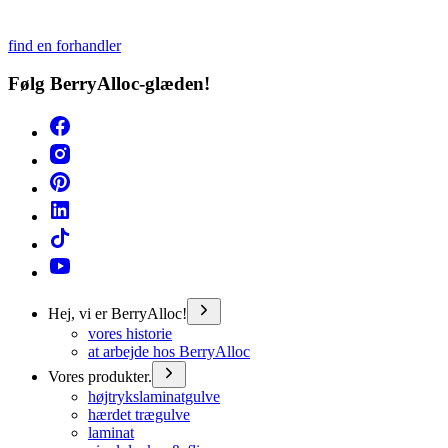
find en forhandler
Følg BerryAlloc-glæden!
Hej, vi er BerryAlloc!
vores historie
at arbejde hos BerryAlloc
Vores produkter.
højtrykslaminatgulve
hærdet trægulve
laminat