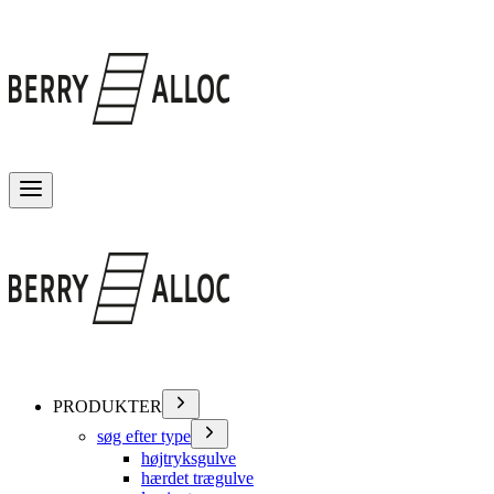
Skift menu
PRODUKTER
søg efter type
højtryksgulve
hærdet trægulve