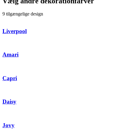
Vælg andre dekorationfarver
9 tilgængelige design
Liverpool
Amari
Capri
Daisy
Jovy