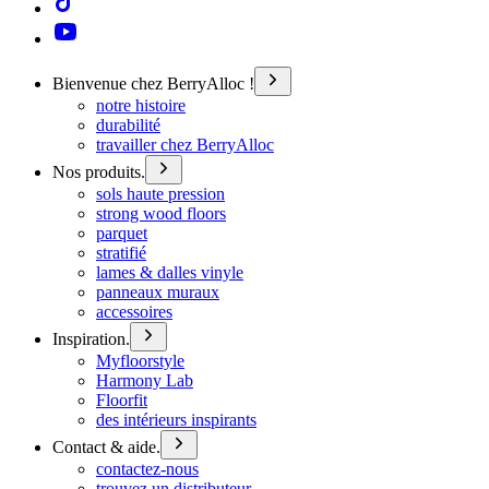
Bienvenue chez BerryAlloc !
notre histoire
durabilité
travailler chez BerryAlloc
Nos produits.
sols haute pression
strong wood floors
parquet
stratifié
lames & dalles vinyle
panneaux muraux
accessoires
Inspiration.
Myfloorstyle
Harmony Lab
Floorfit
des intérieurs inspirants
Contact & aide.
contactez-nous
trouvez un distributeur