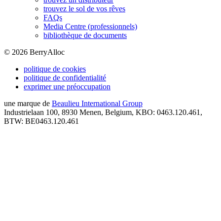
trouvez le sol de vos rêves
FAQs
Media Centre (professionnels)
bibliothèque de documents
©
2026
BerryAlloc
politique de cookies
politique de confidentialité
exprimer une préoccupation
une marque de
Beaulieu International Group
Industrielaan 100, 8930 Menen, Belgium, KBO: 0463.120.461,
BTW: BE0463.120.461