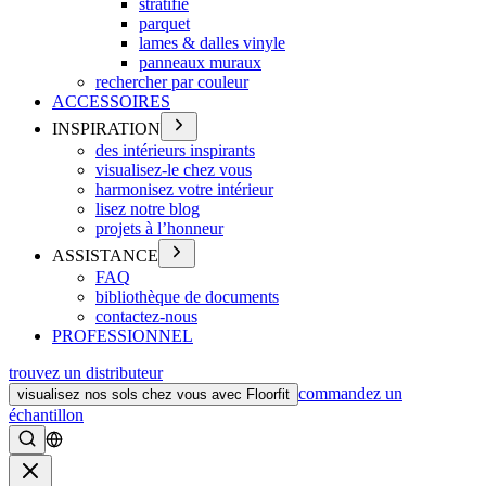
stratifié
parquet
lames & dalles vinyle
panneaux muraux
rechercher par couleur
ACCESSOIRES
INSPIRATION
des intérieurs inspirants
visualisez-le chez vous
harmonisez votre intérieur
lisez notre blog
projets à l’honneur
ASSISTANCE
FAQ
bibliothèque de documents
contactez-nous
PROFESSIONNEL
trouvez un distributeur
commandez un
visualisez nos sols chez vous avec Floorfit
échantillon
Rechercher
Fermer