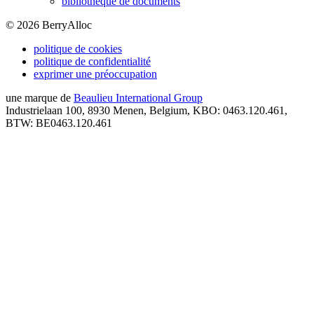
bibliothèque de documents
©
2026
BerryAlloc
politique de cookies
politique de confidentialité
exprimer une préoccupation
une marque de
Beaulieu International Group
Industrielaan 100, 8930 Menen, Belgium, KBO: 0463.120.461,
BTW: BE0463.120.461