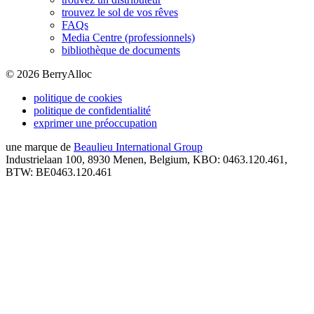
trouvez le sol de vos rêves
FAQs
Media Centre (professionnels)
bibliothèque de documents
©
2026
BerryAlloc
politique de cookies
politique de confidentialité
exprimer une préoccupation
une marque de
Beaulieu International Group
Industrielaan 100, 8930 Menen, Belgium, KBO: 0463.120.461,
BTW: BE0463.120.461