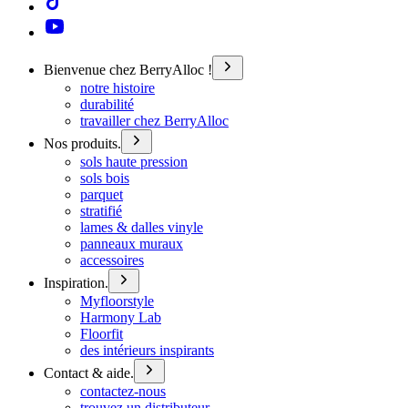
Bienvenue chez BerryAlloc !
notre histoire
durabilité
travailler chez BerryAlloc
Nos produits.
sols haute pression
sols bois
parquet
stratifié
lames & dalles vinyle
panneaux muraux
accessoires
Inspiration.
Myfloorstyle
Harmony Lab
Floorfit
des intérieurs inspirants
Contact & aide.
contactez-nous
trouvez un distributeur