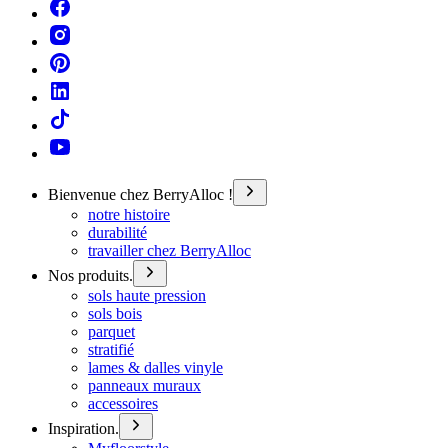
Bienvenue chez BerryAlloc !
notre histoire
durabilité
travailler chez BerryAlloc
Nos produits.
sols haute pression
sols bois
parquet
stratifié
lames & dalles vinyle
panneaux muraux
accessoires
Inspiration.