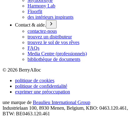
Myfloorstyle
Harmony Lab
Floorfit
des intérieurs inspirants
Contact & aide.
contactez-nous
trouvez un distributeur
trouvez le sol de vos rêves
FAQs
Media Centre (professionnels)
bibliothèque de documents
©
2026
BerryAlloc
politique de cookies
politique de confidentialité
exprimer une préoccupation
une marque de
Beaulieu International Group
Industrielaan 100, 8930 Menen, Belgium, KBO: 0463.120.461,
BTW: BE0463.120.461