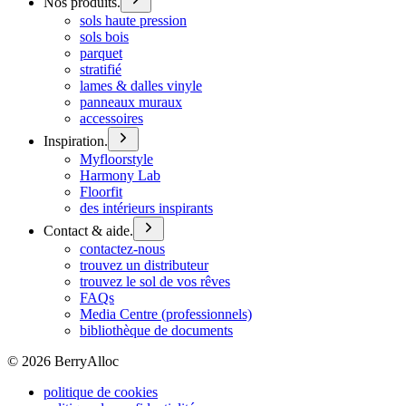
Nos produits.
sols haute pression
sols bois
parquet
stratifié
lames & dalles vinyle
panneaux muraux
accessoires
Inspiration.
Myfloorstyle
Harmony Lab
Floorfit
des intérieurs inspirants
Contact & aide.
contactez-nous
trouvez un distributeur
trouvez le sol de vos rêves
FAQs
Media Centre (professionnels)
bibliothèque de documents
©
2026
BerryAlloc
politique de cookies