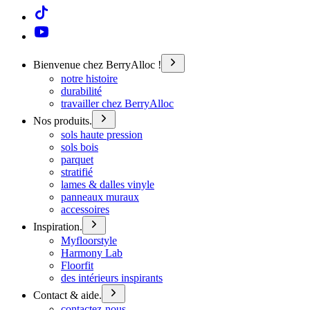
Bienvenue chez BerryAlloc !
notre histoire
durabilité
travailler chez BerryAlloc
Nos produits.
sols haute pression
sols bois
parquet
stratifié
lames & dalles vinyle
panneaux muraux
accessoires
Inspiration.
Myfloorstyle
Harmony Lab
Floorfit
des intérieurs inspirants
Contact & aide.
contactez-nous