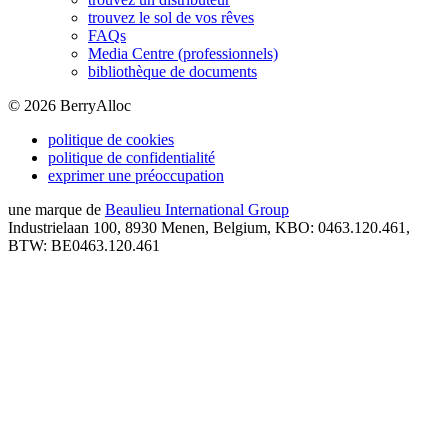
trouvez le sol de vos rêves
FAQs
Media Centre (professionnels)
bibliothèque de documents
©
2026
BerryAlloc
politique de cookies
politique de confidentialité
exprimer une préoccupation
une marque de
Beaulieu International Group
Industrielaan 100, 8930 Menen, Belgium, KBO: 0463.120.461,
BTW: BE0463.120.461