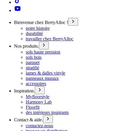
Bienvenue chez BerryAlloc !
notre histoire
durabilité
travailler chez BerryAlloc
Nos produits.
sols haute pression
sols bois
parquet
stratifié
lames & dalles vinyle
panneaux muraux
accessoires
Inspiration.
Myfloorstyle
Harmony Lab
Floorfit
des intérieurs inspirants
Contact & aide.
contactez-nous
trouvez un distributeur