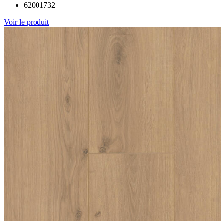
62001732
Voir le produit