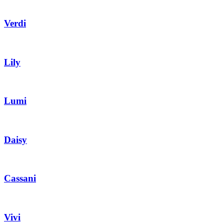
Verdi
Lily
Lumi
Daisy
Cassani
Vivi