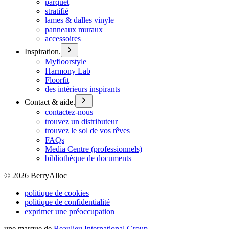
parquet
stratifié
lames & dalles vinyle
panneaux muraux
accessoires
Inspiration.
Myfloorstyle
Harmony Lab
Floorfit
des intérieurs inspirants
Contact & aide.
contactez-nous
trouvez un distributeur
trouvez le sol de vos rêves
FAQs
Media Centre (professionnels)
bibliothèque de documents
©
2026
BerryAlloc
politique de cookies
politique de confidentialité
exprimer une préoccupation
une marque de
Beaulieu International Group