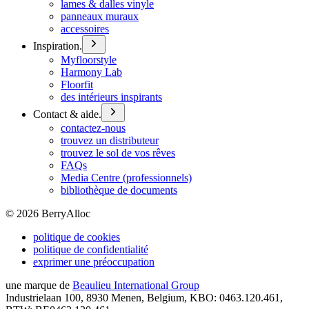
lames & dalles vinyle
panneaux muraux
accessoires
Inspiration.
Myfloorstyle
Harmony Lab
Floorfit
des intérieurs inspirants
Contact & aide.
contactez-nous
trouvez un distributeur
trouvez le sol de vos rêves
FAQs
Media Centre (professionnels)
bibliothèque de documents
©
2026
BerryAlloc
politique de cookies
politique de confidentialité
exprimer une préoccupation
une marque de
Beaulieu International Group
Industrielaan 100, 8930 Menen, Belgium, KBO: 0463.120.461,