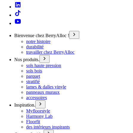
Bienvenue chez BerryAlloc !
notre histoire
durabilité
travailler chez BerryAlloc
Nos produits.
sols haute pression
sols bois
parquet
stratifié
lames & dalles vinyle
panneaux muraux
accessoires
Inspiration.
Myfloorstyle
Harmony Lab
Floorfit
des intérieurs inspirants