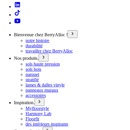
Bienvenue chez BerryAlloc !
notre histoire
durabilité
travailler chez BerryAlloc
Nos produits.
sols haute pression
sols bois
parquet
stratifié
lames & dalles vinyle
panneaux muraux
accessoires
Inspiration.
Myfloorstyle
Harmony Lab
Floorfit
des intérieurs inspirants